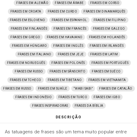
FRASES EM ALEMÃO
FRASES EM ÁRABE
FRASES EM CORSO
FRASES EM CROATA
FRASES EM CURDO
FRASES EM DINAMARQUÊS
FRASES EM ESLOVENO
FRASES EM ESPANHOL
FRASES EM FILIPINO
FRASES EM FINLANDÊS
FRASES EM FRANCÊS
FRASES EM GALEGO
FRASES EM GREGO
FRASES EM HAVAIANO
FRASES EM HOLANDÊS
FRASES EM HÚNGARO
FRASES EM INGLÊS
FRASES EM IRLANDÊS
FRASES EM ITALIANO
FRASES EM JEJE
FRASES EM LATIM
FRASES EM NORUEGUÊS
FRASES EM POLONÊS
FRASES EM PORTUGUÊS
FRASES EM RUSSO
FRASES EM SÂNSCRITO
FRASES EM SUÉCO
FRASES EM TCHECO
FRASES EM TIBETANO
FRASES EM VIETNAMITA
FRASES EM RUSSO
FRASES EM SUAÍLE
“WABI SABI”
FRASES EM CATALÃO
FRASES EM INDONÉSIO
FRASES EM TURCO
FRASES EM IGBO
FRASES INSPIRADORAS
FRASES DA BÍBLIA
DESCRIÇÃO
As tatuagens de frases são um tema muito popular entre