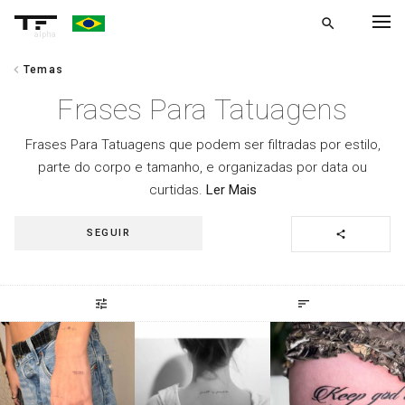
search
alpha
chevron_left
Temas
chevron_left
VOLTAR
Frases Para Tatuagens
Frases Para Tatuagens que podem ser filtradas por estilo,
parte do corpo e tamanho, e organizadas por data ou
curtidas.
Ler Mais
SEGUIR
share
tune
sort