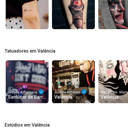
Tatuadores em Valência
done
done
Nieves Alfonseca
Jumilla Olivares
Sanlúcar de Barrameda
Valência
Valência
Estúdios em Valência