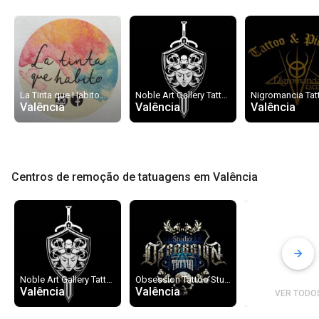
done
done
La Tinta que Habito
Noble Art Gallery Tattoo
Nigromancia Tat
Valência
Valência
Valência
Centros de remoção de tatuagens em Valência
done
Noble Art Gallery Tattoo
Obsession Tattoo Studio
Valência
Valência
VER TODO