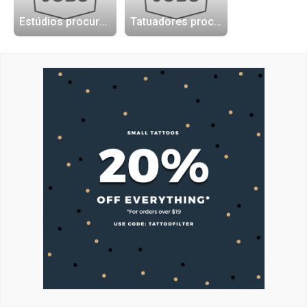
Estúdios procurando tatuadores
Tatuadores procurando trabalho