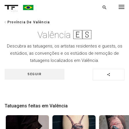
search
alpha
chevron_left
Província De Valência
chevron_left
VOLTAR
Valência 🇪🇸
Descubra as tatuagens, os artistas residentes e guests, os
estúdios, as convenções e os estúdios de remoção de
tatuagens localizados em Valência.
SEGUIR
share
Tatuagens feitas em Valência